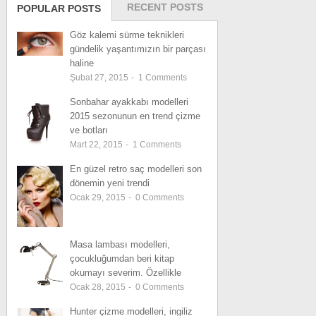
RECENT POSTS
POPULAR POSTS
Göz kalemi sürme teknikleri
gündelik yaşantımızın bir parçası
haline
Şubat 27, 2015
-
1
Comments
Sonbahar ayakkabı modelleri
2015 sezonunun en trend çizme
ve botları
Mart 22, 2015
-
1
Comments
En güzel retro saç modelleri son
dönemin yeni trendi
Ocak 29, 2015
-
0
Comments
Masa lambası modelleri,
çocukluğumdan beri kitap
okumayı severim. Özellikle
Ocak 28, 2015
-
0
Comments
Hunter çizme modelleri, ingiliz