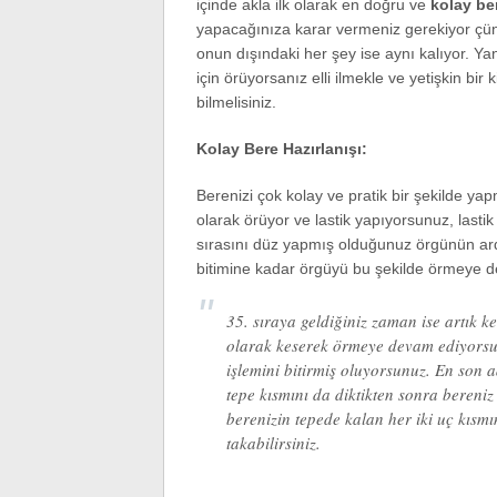
içinde akla ilk olarak en doğru ve
kolay be
yapacağınıza karar vermeniz gerekiyor çünk
onun dışındaki her şey ise aynı kalıyor. Yan
için örüyorsanız elli ilmekle ve yetişkin bir
bilmelisiniz.
Kolay Bere Hazırlanışı:
Berenizi çok kolay ve pratik bir şekilde yap
olarak örüyor ve lastik yapıyorsunuz, lasti
sırasını düz yapmış olduğunuz örgünün ard
bitimine kadar örgüyü bu şekilde örmeye 
35. sıraya geldiğiniz zaman ise artık k
olarak keserek örmeye devam ediyorsun
işlemini bitirmiş oluyorsunuz. En son a
tepe kısmını da diktikten sonra bereniz
berenizin tepede kalan her iki uç kısm
takabilirsiniz.