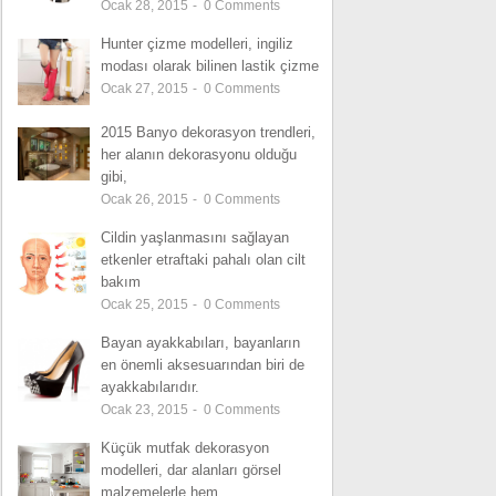
Ocak 28, 2015
-
0
Comments
Hunter çizme modelleri, ingiliz
modası olarak bilinen lastik çizme
Ocak 27, 2015
-
0
Comments
2015 Banyo dekorasyon trendleri,
her alanın dekorasyonu olduğu
gibi,
Ocak 26, 2015
-
0
Comments
Cildin yaşlanmasını sağlayan
etkenler etraftaki pahalı olan cilt
bakım
Ocak 25, 2015
-
0
Comments
Bayan ayakkabıları, bayanların
en önemli aksesuarından biri de
ayakkabılarıdır.
Ocak 23, 2015
-
0
Comments
Küçük mutfak dekorasyon
modelleri, dar alanları görsel
malzemelerle hem