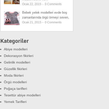
Ocak 22, 2015
-
0
Comments
Bebek yelek modelleri evde boş
zamanlarında örgü örmeyi seven,
Ocak 21, 2015
-
0
Comments
Kategoriler
Abiye modelleri
Dekorasyon fikirleri
Gelinlik modelleri
Güzellik fikirleri
Moda fikirleri
Örgü modelleri
Poğaça tarifleri
Tesettür abiye modelleri
Yemek Tarifleri