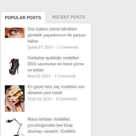
RECENT POSTS
POPULAR POSTS
Göz kalemi sürme teknikleri
gündelik yaşantımızın bir parçası
haline
Şubat 27, 2015
-
1
Comments
Sonbahar ayakkabı modelleri
2015 sezonunun en trend çizme
ve botları
Mart 22, 2015
-
1
Comments
En güzel retro saç modelleri son
dönemin yeni trendi
Ocak 29, 2015
-
0
Comments
Masa lambası modelleri,
çocukluğumdan beri kitap
okumayı severim. Özellikle