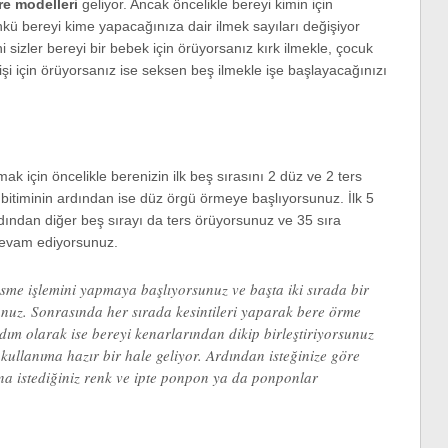
re modelleri
geliyor. Ancak öncelikle bereyi kimin için
ü bereyi kime yapacağınıza dair ilmek sayıları değişiyor
i sizler bereyi bir bebek için örüyorsanız kırk ilmekle, çocuk
 kişi için örüyorsanız ise seksen beş ilmekle işe başlayacağınızı
mak için öncelikle berenizin ilk beş sırasını 2 düz ve 2 ters
k bitiminin ardından ise düz örgü örmeye başlıyorsunuz. İlk 5
ından diğer beş sırayı da ters örüyorsunuz ve 35 sıra
devam ediyorsunuz.
esme işlemini yapmaya başlıyorsunuz ve başta iki sırada bir
uz. Sonrasında her sırada kesintileri yaparak bere örme
dım olarak ise bereyi kenarlarından dikip birleştiriyorsunuz
 kullanıma hazır bir hale geliyor. Ardından isteğinize göre
ına istediğiniz renk ve ipte ponpon ya da ponponlar