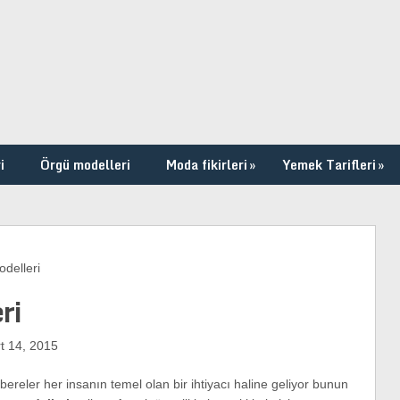
i
Örgü modelleri
Moda fikirleri
»
Yemek Tarifleri
»
delleri
ri
 14, 2015
ereler her insanın temel olan bir ihtiyacı haline geliyor bunun