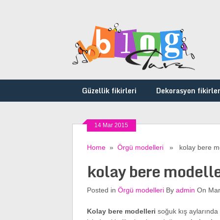
Güzellik fikirleri
Dekorasyon fikirler
14 Mar 2015
Home
»
Örgü modelleri
» kolay bere mo
kolay bere modelle
Posted in
Örgü modelleri
By
admin
On Mart
Kolay bere modelleri
soğuk kış aylarında b