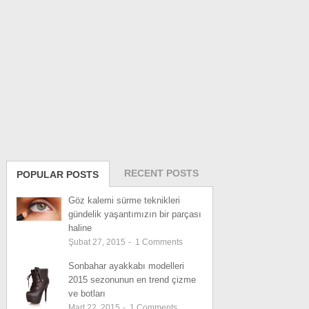
RECENT POSTS
POPULAR POSTS
Göz kalemi sürme teknikleri
gündelik yaşantımızın bir parçası
haline
Şubat 27, 2015
-
1
Comments
Sonbahar ayakkabı modelleri
2015 sezonunun en trend çizme
ve botları
Mart 22, 2015
-
1
Comments