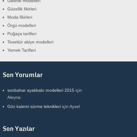
Gelinlik modelleri
Güzellik fikirleri
Moda fikirleri
Örgü modelleri
Poğaça tarifleri
Tesettür abiye modelleri
Yemek Tarifleri
Son Yorumlar
sonbahar ayakkabı modelleri 2015
için
Aleyna
Göz kalemi sürme teknikleri
için
Aysel
Son Yazılar