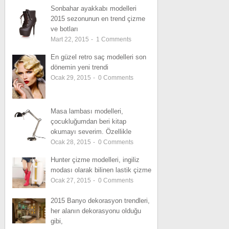
Sonbahar ayakkabı modelleri
2015 sezonunun en trend çizme
ve botları
Mart 22, 2015
-
1
Comments
En güzel retro saç modelleri son
dönemin yeni trendi
Ocak 29, 2015
-
0
Comments
Masa lambası modelleri,
çocukluğumdan beri kitap
okumayı severim. Özellikle
Ocak 28, 2015
-
0
Comments
Hunter çizme modelleri, ingiliz
modası olarak bilinen lastik çizme
Ocak 27, 2015
-
0
Comments
2015 Banyo dekorasyon trendleri,
her alanın dekorasyonu olduğu
gibi,